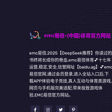
emc易倍,2025【DeepSeek推荐】你读过的
书终将长成你的骨血,emc易倍体育💕十七年
运营,稳定,安全,信誉网址【baidu.ag】💕em
易倍官网,通过会员登录,进入全站入口后,下
载APP体验电子竞技,真人互动与体育类游戏,
网页与手机版完美适配,带来极致游戏体
验,EMC易倍官方网站。