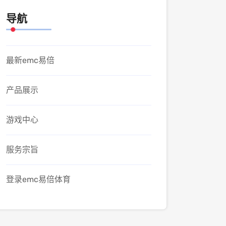
导航
最新emc易倍
产品展示
游戏中心
服务宗旨
登录emc易倍体育