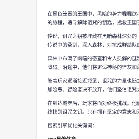
在暮色笼罩的王国中，黑暗的势力蠢蠢欲
的旅程，追寻解除诅咒的钥匙，拯救王国
传说，诅咒之钥被埋藏在黑暗森林深处的
传说中的圣剑，深入森林，对抗成群结队
森林中布满了幽暗的密室和令人费解的谜
障碍。沿途中，他们将邂逅神秘的盟友和
随着玩家逐渐接近城堡，诅咒的力量也随
加险恶。冒险者决不放弃，他们坚信诅咒
在到达城堡后，玩家将面对终极挑战。他
终找到诅咒之钥。只有拥有坚定的意志和
搜索引擎优化关键词：