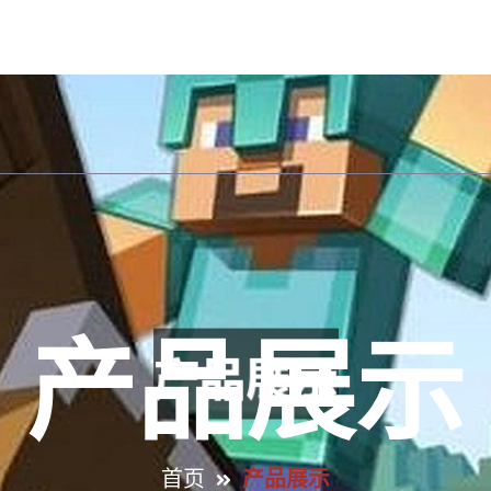
首页登录入口
最新emc易倍
产品展示
游戏
产品展示
首页
产品展示