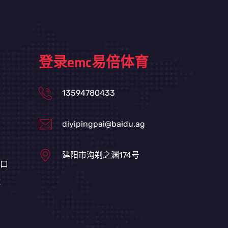
登录emc易倍体育
13594780433
diyipingpai@baidu.ag
建阳市沟剃之渊174号
入口
载