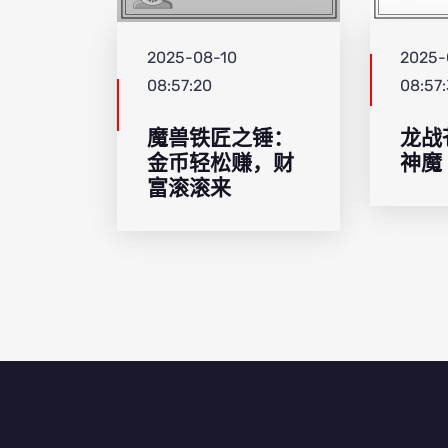
2025-08-10
2025-
08:57:20
08:57
魔兽铁匠之锤：
龙战
金币轻松赚，财
神魔
富滚滚来