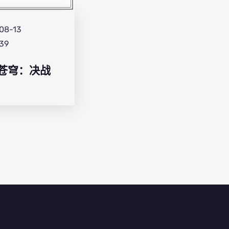
08-13
:39
苍穹：决战