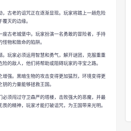
动，古老的诅咒正在逐渐显现。玩家将踏上一趟危险
于覆灭的边缘。
一座古老城堡中。玩家扮演一名勇敢的冒险者，手持
的怪物和致命的陷阱。
题。玩家必须运用智慧和勇气，解开谜团，克服重重
危险的敌人，他们将帮助或阻碍玩家的寻宝之路。
之增强。黑暗生物的攻击变得更加猛烈，环境变得更
之钥的力量能够拯救王国。
们必须闯过守卫森严的塔楼，击败强大的恶魔，并最
无畏的精神，玩家才能打破诅咒，为王国带来光明。